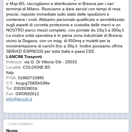
e Mxp-BS, raccogliamo e distribuiamo in Brescia per i vari
terminal di Milano. Riusciamo a dare servizi con tempi di resa
precisi, risposte immediate sullo stato delle spedizioni e
contenere i costi. Abbiamo personale qualificato e sensibilizzato
sugli aspetti di corretta protezione e custodia delle merci e un
NOSTRO parco mezzi completo, con portate da 10q.li a 300q.li.
La nostra unità operativa è in piena zona industriale di Brescia
vicino la Dogana, con un mag. di 650mq e muletti per la
movimentazione di carichi fino a 30q.li. Inoltre possiamo offrire
SERVIZI ESPRESSI per tutta Italia e paesi CEE.
LANCINI Trasporti
Indirizzo:
via G. Di Vittorio 5/b - 25033
Località:
COLOGNE BS
Italy
P.IVA:
01860710985
C.F.:
lncgrg70t05h598e
Tel:
0303539016
Fax:
0303582612
info@lancini.it
.
* Campi obbligatori
Nome